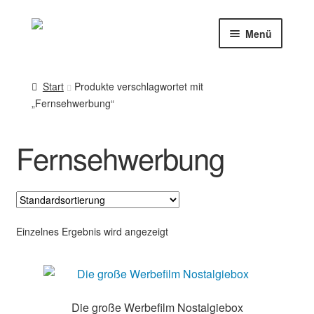
Zur
Zum
Menü
Navigation
Inhalt
springen
springen
DVD-Shop
Start
Produkte verschlagwortet mit
„Fernsehwerbung“
Aufzeichnungs-Service
Filmarchiv & Ausschnittrechte
Fernsehwerbung
Einzelnes Ergebnis wird angezeigt
Die große Werbefilm Nostalgiebox