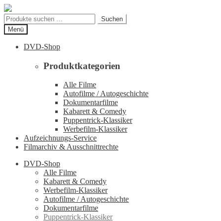
Zur
Zum
Navigation
Inhalt
Suchen
Suchen
springen
springen
nach:
Menü
DVD-Shop
Produktkategorien
Alle Filme
Autofilme / Autogeschichte
Dokumentarfilme
Kabarett & Comedy
Puppentrick-Klassiker
Werbefilm-Klassiker
Aufzeichnungs-Service
Filmarchiv & Ausschnittrechte
DVD-Shop
Alle Filme
Kabarett & Comedy
Werbefilm-Klassiker
Autofilme / Autogeschichte
Dokumentarfilme
Puppentrick-Klassiker