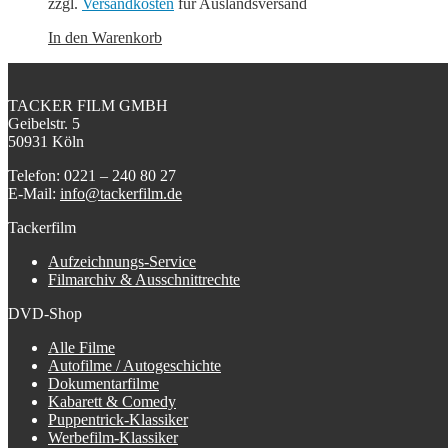
zzgl.
Versandkosten
für Auslandsversand
In den Warenkorb
TACKER FILM GMBH
Geibelstr. 5
50931 Köln
Telefon: 0221 – 240 80 27
E-Mail:
info@tackerfilm.de
Tackerfilm
Aufzeichnungs-Service
Filmarchiv & Ausschnittrechte
DVD-Shop
Alle Filme
Autofilme / Autogeschichte
Dokumentarfilme
Kabarett & Comedy
Puppentrick-Klassiker
Werbefilm-Klassiker