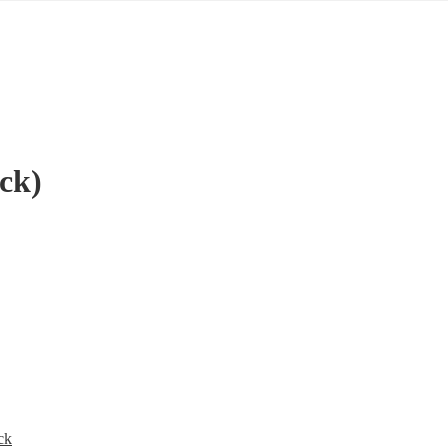
ck)
ck