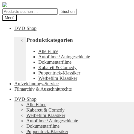
Zur
Zum
Navigation
Inhalt
Suchen
Suchen
springen
springen
nach:
Menü
DVD-Shop
Produktkategorien
Alle Filme
Autofilme / Autogeschichte
Dokumentarfilme
Kabarett & Comedy
Puppentrick-Klassiker
Werbefilm-Klassiker
Aufzeichnungs-Service
Filmarchiv & Ausschnittrechte
DVD-Shop
Alle Filme
Kabarett & Comedy
Werbefilm-Klassiker
Autofilme / Autogeschichte
Dokumentarfilme
Puppentrick-Klassiker