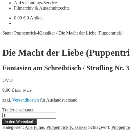
Aufzeichnungs-Service
Filmarchiv & Ausschnittrechte
0,00
€
0 Artikel
Start
/
Puppentrick-Klassiker
/
Die Macht der Liebe (Puppentrick)
Die Macht der Liebe (Puppentri
Fantasien am Schreibtisch / Sträfling Nr. 3
DVD
9,90
€
inkl. MwSt.
zzgl.
Versandkosten
für Auslandsversand
Trailer anschauen
Die
Macht
In den Warenkorb
der
Kategorien:
Alle Filme
,
Puppentrick-Klassiker
Schlagwort:
Puppentri