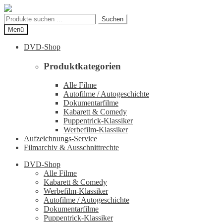
Zur
Zum
Navigation
Inhalt
Suchen
Suchen
springen
springen
nach:
Menü
DVD-Shop
Produktkategorien
Alle Filme
Autofilme / Autogeschichte
Dokumentarfilme
Kabarett & Comedy
Puppentrick-Klassiker
Werbefilm-Klassiker
Aufzeichnungs-Service
Filmarchiv & Ausschnittrechte
DVD-Shop
Alle Filme
Kabarett & Comedy
Werbefilm-Klassiker
Autofilme / Autogeschichte
Dokumentarfilme
Puppentrick-Klassiker