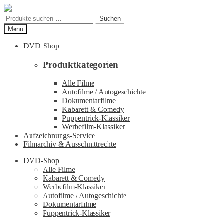
Zur
Zum
Navigation
Inhalt
Suchen
Suchen
springen
springen
nach:
Menü
DVD-Shop
Produktkategorien
Alle Filme
Autofilme / Autogeschichte
Dokumentarfilme
Kabarett & Comedy
Puppentrick-Klassiker
Werbefilm-Klassiker
Aufzeichnungs-Service
Filmarchiv & Ausschnittrechte
DVD-Shop
Alle Filme
Kabarett & Comedy
Werbefilm-Klassiker
Autofilme / Autogeschichte
Dokumentarfilme
Puppentrick-Klassiker