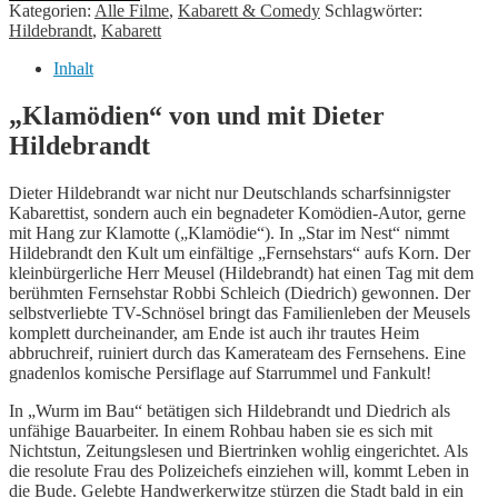
Star
Kategorien:
Alle Filme
,
Kabarett & Comedy
Schlagwörter:
im
Hildebrandt
,
Kabarett
Nest
Menge
Inhalt
„Klamödien“ von und mit Dieter
Hildebrandt
Dieter Hildebrandt war nicht nur Deutschlands scharfsinnigster
Kabarettist, sondern auch ein begnadeter Komödien-Autor, gerne
mit Hang zur Klamotte („Klamödie“). In „Star im Nest“ nimmt
Hildebrandt den Kult um einfältige „Fernsehstars“ aufs Korn. Der
kleinbürgerliche Herr Meusel (Hildebrandt) hat einen Tag mit dem
berühmten Fernsehstar Robbi Schleich (Diedrich) gewonnen. Der
selbstverliebte TV-Schnösel bringt das Familienleben der Meusels
komplett durcheinander, am Ende ist auch ihr trautes Heim
abbruchreif, ruiniert durch das Kamerateam des Fernsehens. Eine
gnadenlos komische Persiflage auf Starrummel und Fankult!
In „Wurm im Bau“ betätigen sich Hildebrandt und Diedrich als
unfähige Bauarbeiter. In einem Rohbau haben sie es sich mit
Nichtstun, Zeitungslesen und Biertrinken wohlig eingerichtet. Als
die resolute Frau des Polizeichefs einziehen will, kommt Leben in
die Bude. Gelebte Handwerkerwitze stürzen die Stadt bald in ein